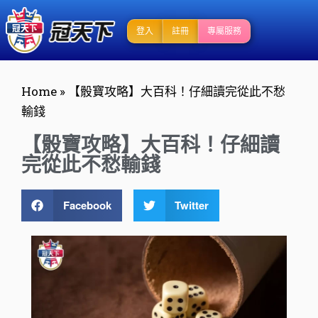
登入
註冊
專屬服務
Home
»
【骰寶攻略】大百科！仔細讀完從此不愁
輸錢
【骰寶攻略】大百科！仔細讀
完從此不愁輸錢
Facebook
Twitter