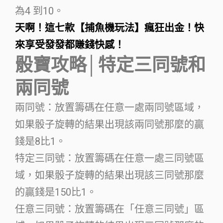
為4 到10。
天啊！這七款【捕魚機玩法】瘋狂出金！快
來享受發發都賺錢快感！
骰寶攻略│特定三同號和
兩同號
兩同號：放置籌碼在任意一處兩同號區域，
如果骰子旋轉的結果出現該兩同號那麼的贏
錢是8比1。
特定三同號：放置籌碼在任意一處三同號區
域，如果骰子旋轉的結果出現該三同號那麼
的贏錢是150比1。
任意三同號：放置籌碼在「任意三同號」區