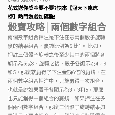
花式送你獎金要不要?快來【冠天下龍虎
榜】熱門遊戲加碼賺!
骰寶攻略│兩個數字組合
兩個數字組合押注是下注任意兩個骰子旋轉
後的結果組合，贏錢比例為5 比1。 比如，
押註三個骰子旋轉之後至少其中的兩個將各
顯示為5或3，旋轉之後，骰子各顯示為4，3
和5，那麼就贏得了下注金額6倍的贏錢，在
兩個數字組合押注中，只能贏得一次組合，
也就是說如果骰子各顯示為3，3和5，那麼
也只能獲得一個組合的贏錢，如果押注在多
個兩個數字組合，那麼三個骰子旋轉結果如