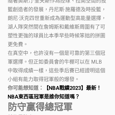
隨著奧斯汀·里夫斯作為控球、拉開空間的投
籃創造者的發展，丹尼斯·施羅德及時投籃，
朗尼·沃克四世重新成為運動型高能量選擇，
湖人隊突然間在詹姆斯和戴維斯周圍有了可
塑性更強的球員比本季早些時候笨拙的拼圖
更免費。
在真空中，也許沒有一個是可靠的第三個冠
軍選擇。但正如委員會的牛棚可以在 MLB
中取得成績一樣，這些季后賽已經證明這個
小組有能力取得冠軍般的爆發。
你可能想知道：
【NBA戰績2023】最新！
NBA東西區冠軍是誰你知道嗎？
防守贏得總冠軍