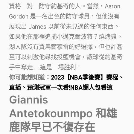
資格一對一防守約基奇的人。當然，Aaron
Gordon 是一名出色的防守球員，但他沒有
展現出 James 以前從未見過的任何東西。
如果他在那裡追捕小邁克爾波特？燒烤雞。
湖人隊沒有賈馬爾穆雷的好選擇，但也許甚
至可以刺激他尋找投籃機會，讓球從約基奇
手中奪走……這是一場胜利！
你可能想知道：
2023【NBA季後賽】賽程、
直播、預測冠軍一次看!NBA懶人包看這
Giannis
Antetokounmpo 和雄
鹿隊早已不復存在