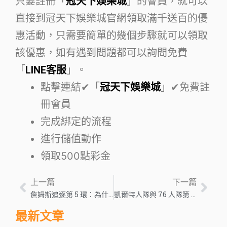
只要註冊「
冠天下娛樂城
」的會員，就可以
直接到冠天下娛樂城官網領取滿千送百的優
惠活動，只需要簡單的幾個步驟就可以領取
該優惠，如有遇到問題都可以詢問免費
「
LINE客服
」。
點擊連結✔「
冠天下娛樂城
」✔免費註
冊會員
完成綁定的流程
進行儲值動作
領取500點彩金
上一篇
下一篇
詹姆斯追逐第 5 環：為什麼湖人隊是NBA 冠軍的合法威脅
凱爾特人隊與 76 人隊第 7 場比賽
最新文章