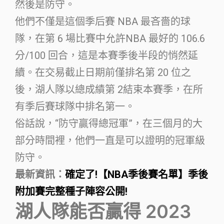
然後是防守。
他們不僅是這個季后賽 NBA 最吝嗇的球
隊，在第 6 場比賽中允許NBA 最好的 106.6
分/100 回合，這是本賽季後半段的悄然延
續。在交易截止日期前僅排名第 20 位之
後，湖人隊以總成績第 2結束本賽季，在所
有季后賽球隊中排名第一。
俗話說，“防守贏得總冠軍”，在三個月的大
部分時間裡，他們一直是可以證明的冠軍級
防守。
最新資訊：
確定了!【NBA季後賽名單】季後
附加賽完整種子陣容公開!
湖人隊能否贏得 2023