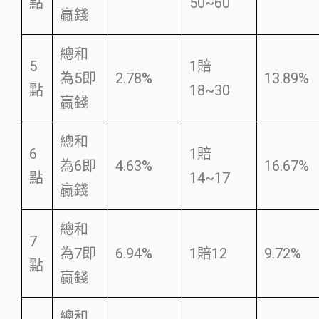
點
50~60
贏錢
總和
5
1賠
為5即
2.78%
13.89%
點
18~30
贏錢
總和
6
1賠
為6即
4.63%
16.67%
點
14~17
贏錢
總和
7
為7即
6.94%
1賠12
9.72%
點
贏錢
總和