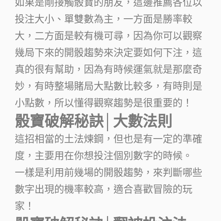
如果是剛接觸骰寶的朋友，這邊推薦各位以
投注大小、單雙數為主，一方面是勝率較
大，二方面是較有機可尋，因為你可以觀察
幾局下來的開骰趨勢來決定要如何下注，這
真的很有幫助，因為有時候運氣就是那麼奇
妙，有時整場賭局大點數比較多，有時則是
小點數，所以懂得觀察趨勢是很重要的！
骰寶破解秘訣│大數法則
這招相當的土法煉鋼，但也是有一定的準確
度，主要用在你想投注個別數字的時候。
一樣是利用前幾場的開骰趨勢，來判斷哪些
數字出現的機率較高，適合喜歡冒險的玩
家！