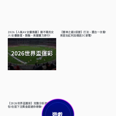
2026【人氣AV女優推薦】撞不壞的女
【雷神之錘2訊號】打法、選台一次看!
人!女優臉蛋、酥胸、美腿實力排行!
來這玩紅利加碼送3C家電!
【2026世界盃運彩】完整分析技巧懶人
包!在這下注獎金超過你想像!
遊戲