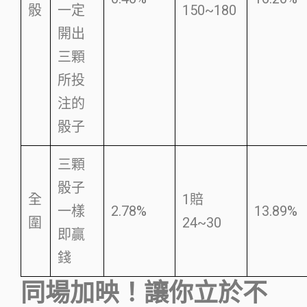
骰
一定
150~180
開出
三顆
所投
注的
骰子
三顆
骰子
全
1賠
一樣
2.78%
13.89%
圍
24~30
即贏
錢
同場加映！讓你立於不