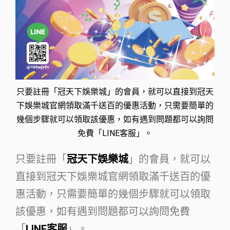
只要註冊「冠天下娛樂城」的會員，就可以直接到冠天
下娛樂城官網領取滿千送百的優惠活動，只需要簡單的
幾個步驟就可以領取該優惠，如有遇到問題都可以詢問
免費「LINE客服」。
只要註冊「
冠天下娛樂城
」的會員，就可以
直接到冠天下娛樂城官網領取滿千送百的優
惠活動，只需要簡單的幾個步驟就可以領取
該優惠，如有遇到問題都可以詢問免費
「
LINE客服
」。