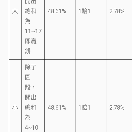
開出
大
總和
48.61%
1賠1
2.78%
為
11~17
即贏
錢
除了
圍
骰，
開出
小
總和
48.61%
1賠1
2.78%
為
4~10