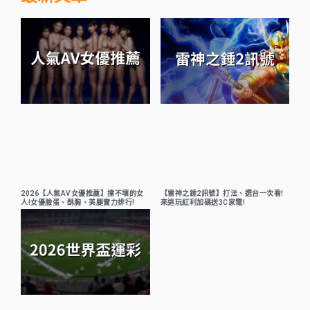
2026【人氣AV女優推薦】撞不壞的女
【雷神之錘2訊號】打法、選台一次看!
人!女優臉蛋、酥胸、美腿實力排行!
來這玩紅利加碼送3C家電!