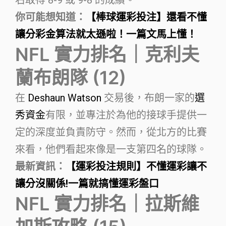
你可能想知道：
【棒球運彩投注】還看不懂
讓分彩金算法就太遜啦！一篇文馬上懂！
NFL 實力排名｜
克利夫
蘭布朗隊 (12)
在
Deshaun Watson
交易後，布朗一家的
選
秀資金
有限，並專注於為他的接球手提供一
定的深度並負責防守。然而，從北方的比賽
來看，他們看起來像是一支第四名的球隊。
最新資訊：
【運彩投注規則】不懂運彩讓不
讓分沒關係!一篇就搞懂運彩盤口
NFL 實力排名｜
拉斯維