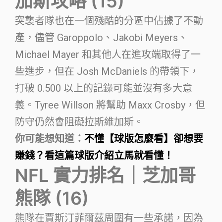
加斯攻略 (15)
突襲者隊也在一個殘酷的分區中佔據了不動
產，儘管 Garoppolo、Jakobi Meyers、
Michael Mayer 和其他人在進攻端取得了一
些進步，但在 Josh McDaniels 的帶領下，
打破 0.500 以上的記錄可能並沒有多大意
義。Tyree Willson 將幫助 Maxx Crosby，但
防守仍然會阻礙拉斯維加斯。
你可能想知道：
不懂【球版怎麼看】卻想要
賺錢？看這篇球版介紹立馬就看懂！
NFL 實力排名｜
芝加哥
熊隊 (16)
熊隊在賈斯汀菲爾茲周圍有一些承諾，因為