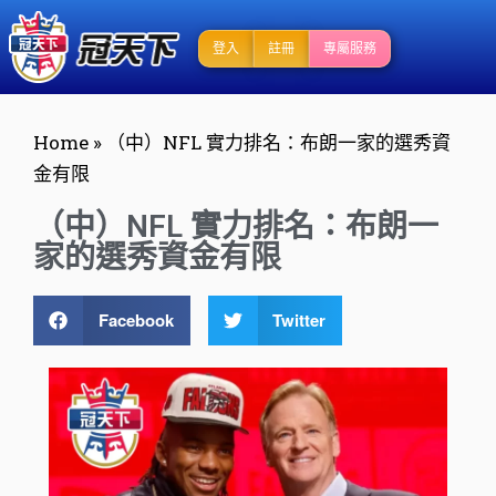
登入
註冊
專屬服務
Home
»
（中）NFL 實力排名：布朗一家的選秀資
金有限
（中）NFL 實力排名：布朗一
家的選秀資金有限
Facebook
Twitter