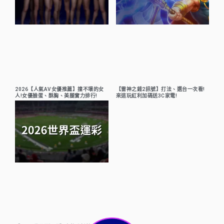
2026【人氣AV女優推薦】撞不壞的女
【雷神之錘2訊號】打法、選台一次看!
人!女優臉蛋、酥胸、美腿實力排行!
來這玩紅利加碼送3C家電!