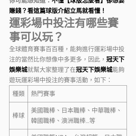
你可能想知道：
不懂【球版怎麼看】卻想要
賺錢？看這篇球版介紹立馬就看懂！
運彩場中投注有哪些賽
事可以玩？
全球體育賽事百百種，能夠進行運彩場中投
注的當然比你想像中多更多，因此，
冠天下
娛樂城
就幫大家整理了在
冠天下娛樂城
能夠
遊玩運彩場中投注的賽事活動，如下：
種類
熱門賽事
美國職棒、日本職棒、中華職棒、
棒球
韓國職棒、澳洲職棒…等