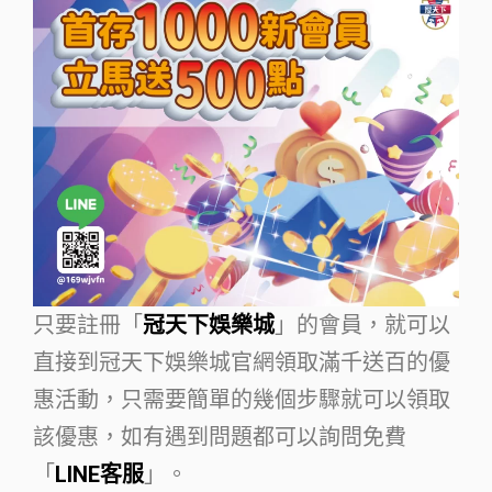
只要註冊「
冠天下娛樂城
」的會員，就可以
直接到冠天下娛樂城官網領取滿千送百的優
惠活動，只需要簡單的幾個步驟就可以領取
該優惠，如有遇到問題都可以詢問免費
「
LINE客服
」。