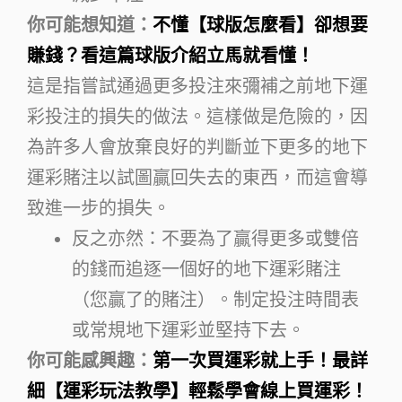
你可能想知道：
不懂【球版怎麼看】卻想要
賺錢？看這篇球版介紹立馬就看懂！
這是指嘗試通過更多投注來彌補之前地下運
彩投注的損失的做法。這樣做是危險的，因
為許多人會放棄良好的判斷並下更多的地下
運彩賭注以試圖贏回失去的東西，而這會導
致進一步的損失。
反之亦然：不要為了贏得更多或雙倍
的錢而追逐一個好的地下運彩賭注
（您贏了的賭注）。制定投注時間表
或常規地下運彩並堅持下去。
你可能感興趣：
第一次買運彩就上手！最詳
細【運彩玩法教學】輕鬆學會線上買運彩！