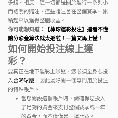
多錢。相反，這一切都是關於進行一系列小
而聰明的賭注，這些賭注會在整個賽季中累
積起來以獲得整體收益。
你可能想知道：
【棒球運彩投注】還看不懂
讓分彩金算法就太遜啦！一篇文馬上懂！
如何開始投注線上運
彩？
要真正在地下運彩上賺錢，您必須全身心投
入
台灣球版
，因此最好開一個專門用於投注
的特殊賬戶。
當您開設這個賬戶時，請確保您投入
了足夠的資金來支付整個賽季或一年
的資金，而不僅僅是一場比賽。