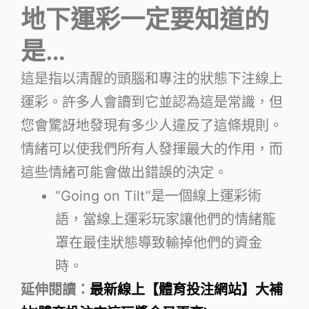
地下運彩一定要知道的
是…
這是指以清醒的頭腦和專注的狀態下注線上
運彩。許多人會讀到它並認為這是常識，但
您會驚訝地發現有多少人違反了這條規則。
情緒可以使我們所有人發揮最大的作用，而
這些情緒可能會做出錯誤的決定。
“Going on Tilt”是一個線上運彩術
語，當線上運彩玩家讓他們的情緒籠
罩在最佳狀態導致輸掉他們的資金
時。
延伸閱讀：
最新線上【體育投注網站】大補