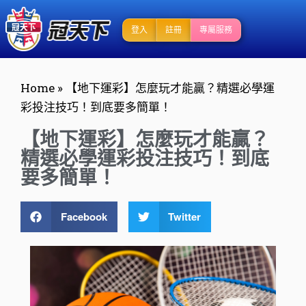
登入
註冊
專屬服務
Home
»
【地下運彩】怎麼玩才能贏？精選必學運
彩投注技巧！到底要多簡單！
【地下運彩】怎麼玩才能贏？
精選必學運彩投注技巧！到底
要多簡單！
Facebook
Twitter