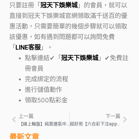
只要註冊「
冠天下娛樂城
」的會員，就可以
直接到冠天下娛樂城官網領取滿千送百的優
惠活動，只需要簡單的幾個步驟就可以領取
該優惠，如有遇到問題都可以詢問免費
「
LINE客服
」。
點擊連結✔「
冠天下娛樂城
」✔免費註
冊會員
完成綁定的流程
進行儲值動作
領取500點彩金
上一篇
下一篇
【線上輪盤】純靠運氣中大獎？你真的太天真了！輪盤技巧快來學！
超好用【六合彩下注app】不僅六合彩玩法超多元！賠率竟然全網最高！
最新文章