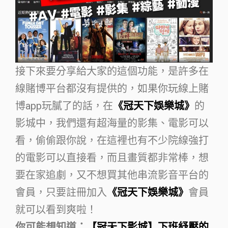
接下來要分享給大家的這個功能，是許多在
線賭博平台都沒有提供的，如果你玩線上賭
博app玩膩了的話，在
《冠天下娛樂城》
的
影城中，我們還有超海量的影集、電影可以
看，偷偷跟你說，在這裡也有不少院線強打
的電影可以直接看，而且畫質都非常棒，想
要在家追劇，又不想買其他串流影音平台的
會員，只要註冊加入
《冠天下娛樂城》
會員
就可以看到爽啦！
你可能想知道：
【冠天下影城】下班紓壓的