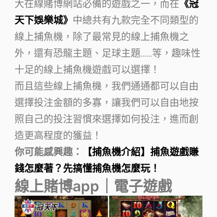
大在線賭博網站必備的遊戲之一，而在
《冠
天下娛樂城》
中總共有九款完全不同類型的
線上捕魚機，除了最常見的線上捕魚機之
外，還有恐龍主題、足球主題……等，趣味性
十足的線上捕魚機遊戲可以選擇！
而且這些線上捕魚機，我們通通都可以自由
選擇投注金額的多寡，讓我們可以自由地按
照自己的投注習慣來選擇如何投注，進而創
造更高程度的獲益！
你可能感興趣：
【捕魚機介紹】捕魚遊戲賺
錢怎麼著？先搞懂捕魚機怎麼玩！
線上賭博app｜電子遊戲