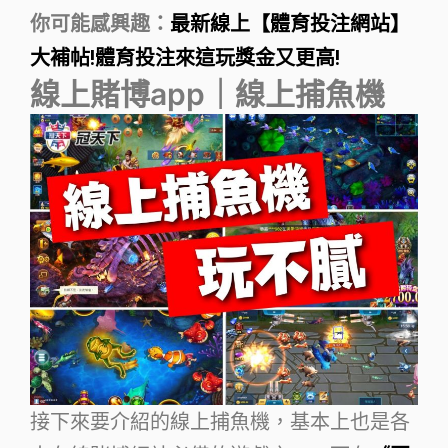
你可能感興趣：
最新線上【體育投注網站】
大補帖!體育投注來這玩獎金又更高!
線上賭博app｜線上捕魚機
接下來要介紹的線上捕魚機，基本上也是各