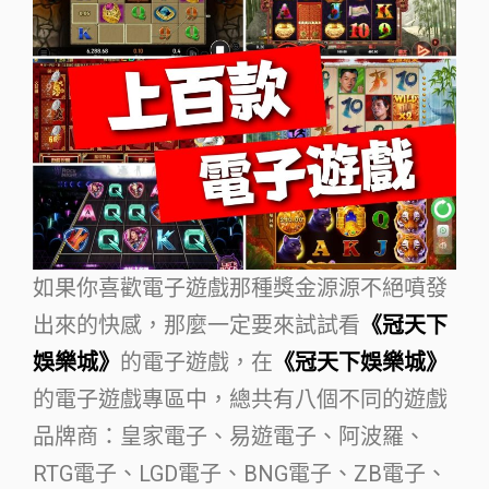
如果你喜歡電子遊戲那種獎金源源不絕噴發
出來的快感，那麼一定要來試試看
《冠天下
娛樂城》
的電子遊戲，在
《冠天下娛樂城》
的電子遊戲專區中，總共有八個不同的遊戲
品牌商：皇家電子、易遊電子、阿波羅、
RTG電子、LGD電子、BNG電子、ZB電子、