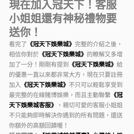
現在加入冠天下！客服
小姐姐還有神秘禮物要
送你！
看完了
《冠天下娛樂城》
完整的介紹之後，
相信你對於
《冠天下娛樂城》
的瞭解又多增
加了一分！剛剛有提到
《冠天下娛樂城》
給
的優惠一直以來都非常大方，現在只要註冊
加入
《冠天下娛樂城》
不只可以輕鬆享受到
最完整的在線賭博娛樂，而且主動聯繫
《冠
天下娛樂城客服》
，親切可愛的客服小姐姐
不只能夠即時解決你遇到的所有問題，還送
你額外的高額回饋喔！