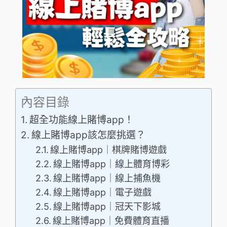
內容目錄
超全功能線上賭博app！
線上賭博app該怎麼挑選？
線上賭博app｜棋牌賭博遊戲
線上賭博app｜線上體育博彩
線上賭博app｜線上捕魚機
線上賭博app｜電子遊戲
線上賭博app｜冠天下影城
線上賭博app｜免費體育直播