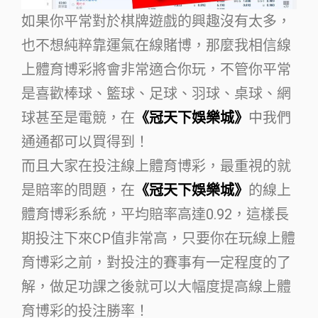
如果你平常對於棋牌遊戲的興趣沒有太多，
也不想純粹靠運氣在線賭博，那麼我相信線
上體育博彩將會非常適合你玩，不管你平常
是喜歡棒球、籃球、足球、羽球、桌球、網
球甚至是電競，在
《冠天下娛樂城》
中我們
通通都可以買得到！
而且大家在投注線上體育博彩，最重視的就
是賠率的問題，在
《冠天下娛樂城》
的線上
體育博彩系統，平均賠率高達0.92，這樣長
期投注下來CP值非常高，只要你在玩線上體
育博彩之前，對投注的賽事有一定程度的了
解，做足功課之後就可以大幅度提高線上體
育博彩的投注勝率！