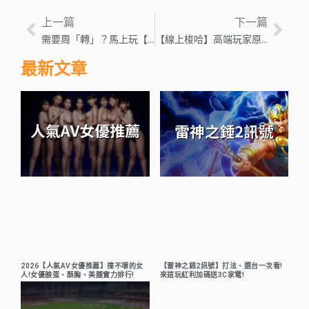
上一篇
下一篇
需要周「轉」？馬上玩【線上輪盤規則】技巧大補帖全看懂！
【線上梭哈】高端玩家原來是這樣賺錢的?以前都白繳學費了!
最新文章
2026【人氣AV女優推薦】撞不壞的女
【雷神之錘2訊號】打法、選台一次看!
人!女優臉蛋、酥胸、美腿實力排行!
來這玩紅利加碼送3C家電!