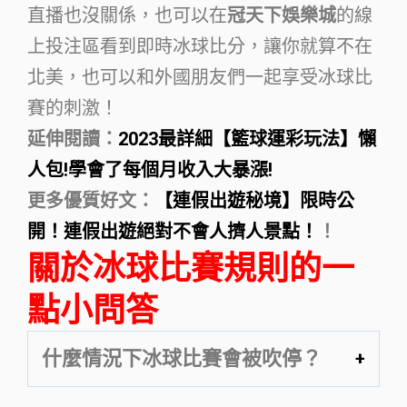
直播也沒關係，也可以在
冠天下娛樂城
的線
上投注區看到即時冰球比分，讓你就算不在
北美，也可以和外國朋友們一起享受冰球比
賽的刺激！
延伸閱讀：
2023最詳細【籃球運彩玩法】懶
人包!學會了每個月收入大暴漲!
更多優質好文：
【連假出遊秘境】限時公
開！連假出遊絕對不會人擠人景點！
！
關於冰球比賽規則的一
點小問答
什麼情況下冰球比賽會被吹停？