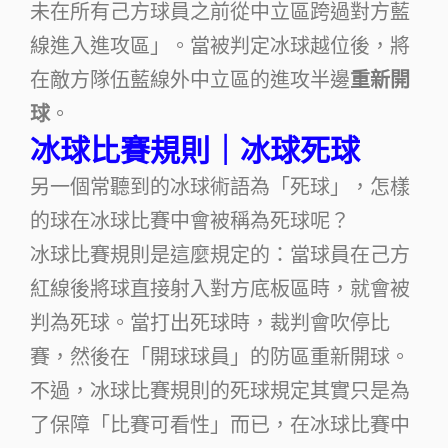
未在所有己方球員之前從中立區跨過對方藍
線進入進攻區」。當被判定冰球越位後，將
在敵方隊伍藍線外中立區的進攻半邊
重新開
球
。
冰球比賽規則｜冰球死球
另一個常聽到的冰球術語為「死球」，怎樣
的球在冰球比賽中會被稱為死球呢？
冰球比賽規則是這麼規定的：當球員在己方
紅線後將球直接射入對方底板區時，就會被
判為死球。當打出死球時，裁判會吹停比
賽，然後在「開球球員」的防區重新開球。
不過，冰球比賽規則的死球規定其實只是為
了保障「比賽可看性」而已，在冰球比賽中