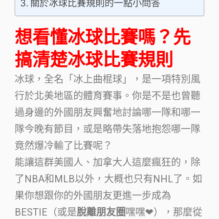
關於冰球比賽規則的一點小問答
想看懂冰球比賽嗎？先
搞清楚冰球比賽規則
冰球，全名「冰上曲棍球」，是一項特別風
行於北美地區的體育賽事。你是不是也曾聽
過身邊的外國朋友興奮地討論哪一隊和哪一
隊今晚有節目，或是略帶失落地抱怨哪一隊
竟然爆冷輸了比賽呢？
能讓這群美國人、加拿大人這麼瘋狂的，除
了NBA和MLB以外，大概也只有NHL了。如
果你想跟你的外國朋友更進一步成為
BESTIE（或是
脫離朋友圈
嘿嘿❤），那麼從