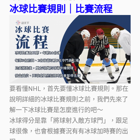
冰球比賽規則｜比賽流程
要看懂NHL，首先要懂冰球比賽規則。那在
說明詳細的冰球比賽規則之前，我們先來了
解一下冰球比賽是怎麼進行的吧～
冰球得分是靠「將球射入敵方球門」，跟足
球很像，也會根據賽況有有冰球加時賽的出