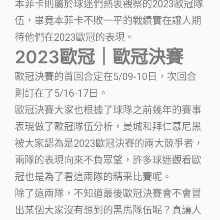
本菲卡則屬於球迷們熱衷觀察的2023歐冠隊
伍，畢竟本菲卡不敗一平的戰績實在讓人期
待他們在2023歐冠的表現。
2023歐冠｜歐冠決賽
歐冠決賽的首回合定在5/09-10日，次回合
則訂在了5/16-17日。
歐冠決賽大家也根據了球隊之前幾年的賽事
表現做了歐冠隊伍分析，曼城和拜仁慕尼黑
被大家認為是2023歐冠決賽的兩大競爭者，
兩隊的表現向來不負眾望，許多球迷觀看歐
冠也是為了看這兩隊的精采比賽呢。
除了這兩隊，不知道最後歐冠決賽會不會冒
出某個大家沒有想到的黑馬隊伍呢？真讓人