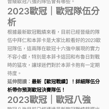
晉級歐冠八強的隊伍會有哪些。
2023歐冠｜歐冠隊伍分
析
根據最新歐冠戰績來看，目前已經晉級的隊
伍中拜仁和本菲卡是大家比較看好的2023歐
冠隊伍，這兩隊在歐冠十六強中展現的實力
不容小覷，特別是本菲卡這回和布魯日對戰
時的猛攻，讓球迷們對於本菲卡抱有一定期
待度。
延伸閱讀：
最新【歐冠戰績】！詳細隊伍分
析帶你預測歐冠決賽隊伍！
2023歐冠｜歐冠八強