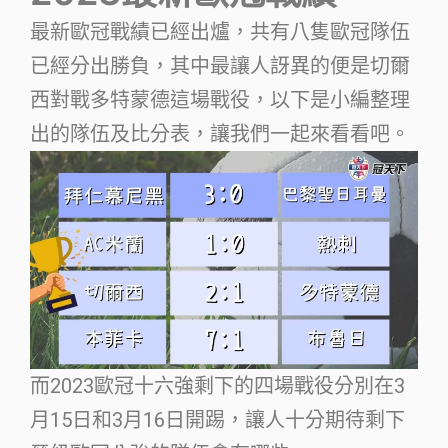
最新歐冠戰績已經出爐，共有八隻歐冠隊伍
已經分出勝負，其中最讓人訝異的便是切爾
西對戰多特蒙德這場戰役，以下是小編整理
出的隊伍及比分表，讓我們一起來看看吧。
而2023歐冠十六強剩下的四場戰役分別在3
月15日和3月16日開踢，讓人十分期待剩下