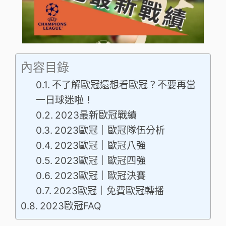
內容目錄
不了解歐冠還想看歐冠？不要再當
一日球迷啦！
2023最新歐冠戰績
2023歐冠｜歐冠隊伍分析
2023歐冠｜歐冠八強
2023歐冠｜歐冠四強
2023歐冠｜歐冠決賽
2023歐冠｜免費歐冠轉播
2023歐冠FAQ