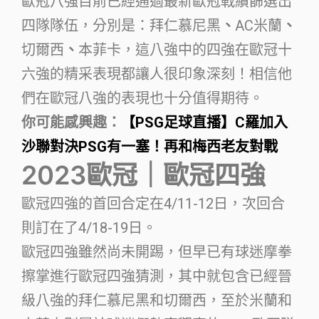
歐冠八強目前已經通過最新歐冠戰績篩選出
四隊隊伍，分別是：拜仁慕尼黑
、
AC米蘭
、
切爾西
、
本菲卡，這八強中的四強在歐冠十
六強的精采表現都讓人很印象深刻！相信他
們在歐冠八強的表現也十分值得期待。
你可能感興趣：
【PSG足球直播】C羅加入
沙聯對決PSG有一塞！再和梅西老友對戰
2023歐冠｜歐冠四強
歐冠四強的首回合定在4/11-12日，次回合
則訂在了4/18-19日。
歐冠四強雖然尚未開踢，但早已有球迷摩拳
擦掌進行歐冠四強猜測，其中就包含已經晉
級八強的拜仁慕尼黑和切爾西，至於米蘭和