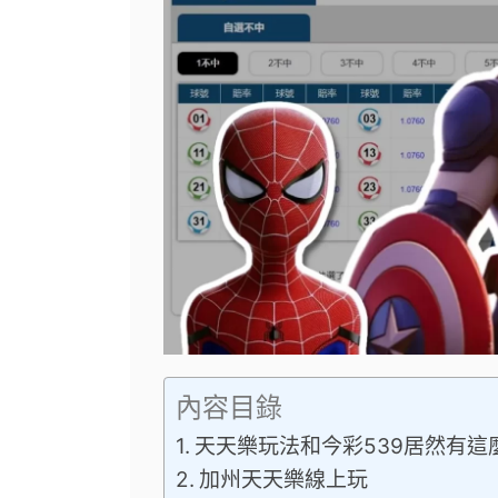
內容目錄
天天樂玩法和今彩539居然有這
加州天天樂線上玩