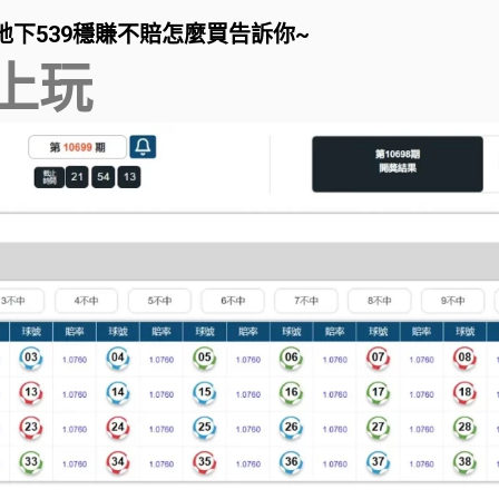
地下539穩賺不賠怎麼買告訴你~
上玩