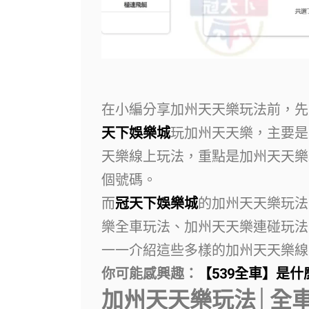
在小編分享加州天天樂玩法前，先
天下娛樂城
玩加州天天樂，主要是
天樂線上玩法，重點是加州天天樂玩
個號碼。
而
冠天下娛樂城
的加州天天樂玩法
樂全車玩法、加州天天樂連碰玩法
一一介紹這些多樣的加州天天樂線
你可能感興趣：
【539全車】是什
加州天天樂玩法│全