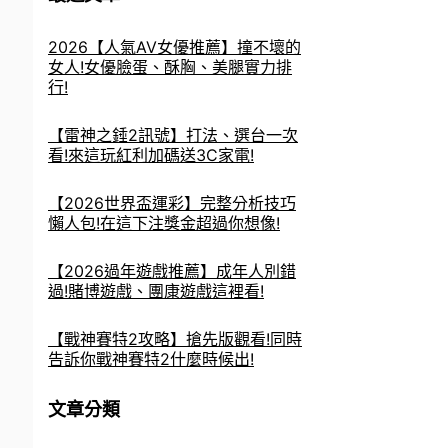
2026【人氣AV女優推薦】撞不壞的
女人!女優臉蛋、酥胸、美腿實力排
行!
【雷神之錘2訊號】打法、選台一次
看!來這玩紅利加碼送3C家電!
【2026世界盃運彩】完整分析技巧
懶人包!在這下注獎金超過你想像!
【2026過年遊戲推薦】成年人別錯
過!賭博遊戲、團康遊戲這裡看!
【戰神賽特2攻略】搶先版觀看!同時
告訴你戰神賽特2什麼時候出!
文章分類