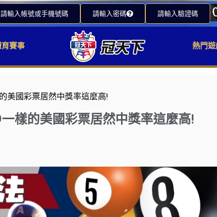
請輸入帳號或手機號碼
請輸入密碼
請輸入驗證碼
體育賽事
熱門遊
樣的美國彩票居然中獎率這麼高!
9一樣的美國彩票居然中獎率這麼高!