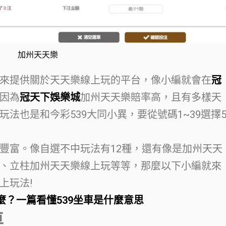
加州天天樂
來提供關於天天樂線上玩的平台，像小編就會在
冠
因為
冠天下娛樂城
加州天天樂賠率高，且有多樣天
法也是和今彩539大同小異，要從號碼1~39選擇
豐富。像自選不中玩法有12種，還有像是加州天天
、立柱加州天天樂線上玩等等，那麼以下小編就來
上玩法!
麼？一篇看懂539坐車是什麼意思
車