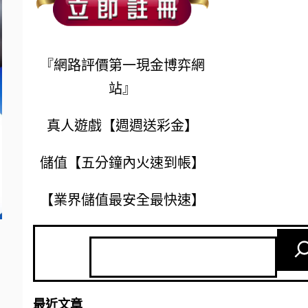
『網路評價第一現金博弈網
站』
真人遊戲【週週送彩金】
儲值【五分鐘內火速到帳】
【業界儲值最安全最快速】
最近文章