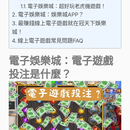
電子娛樂城：超好玩老虎機遊戲！
電子娛樂城：娛樂城APP？
最賺錢線上電子遊戲就在冠天下娛樂
城！
線上電子遊戲常見問題FAQ
電子娛樂城：電子遊戲
投注是什麼？