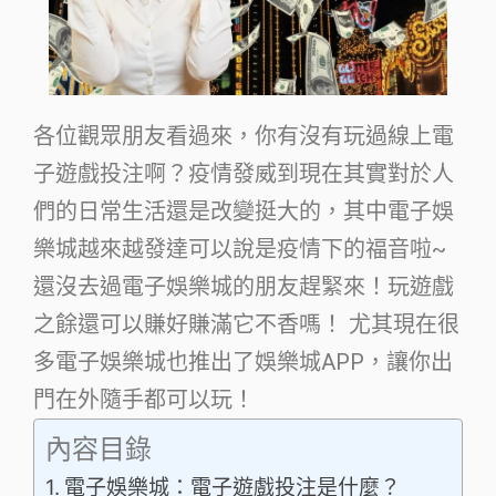
各位觀眾朋友看過來，你有沒有玩過線上電
子遊戲投注啊？疫情發威到現在其實對於人
們的日常生活還是改變挺大的，其中電子娛
樂城越來越發達可以說是疫情下的福音啦~
還沒去過電子娛樂城的朋友趕緊來！玩遊戲
之餘還可以賺好賺滿它不香嗎！ 尤其現在很
多電子娛樂城也推出了娛樂城APP，讓你出
門在外隨手都可以玩！
內容目錄
電子娛樂城：電子遊戲投注是什麼？