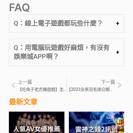
FAQ
Q：線上電子遊戲都玩些什麼？
Q：用電腦玩遊戲好麻煩，有沒有
娛樂城APP啊？
上一篇
下一篇
【吃角子老虎機遊戲】怎麼挑？老虎機推薦都看這裡！
【2023全英羽毛球公開賽】小戴備戰再衝世界羽球排名最高！
最新文章