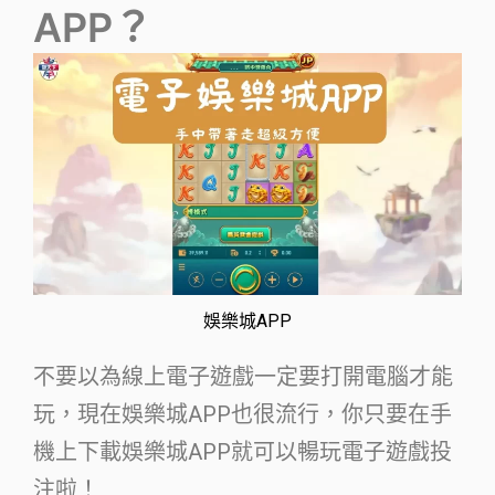
APP？
娛樂城APP
不要以為線上電子遊戲一定要打開電腦才能
玩，現在娛樂城APP也很流行，你只要在手
機上下載娛樂城APP就可以暢玩電子遊戲投
注啦！