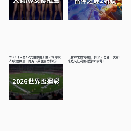
2026【人氣AV女優推薦】撞不壞的女
【雷神之錘2訊號】打法、選台一次看!
人!女優臉蛋、酥胸、美腿實力排行!
來這玩紅利加碼送3C家電!