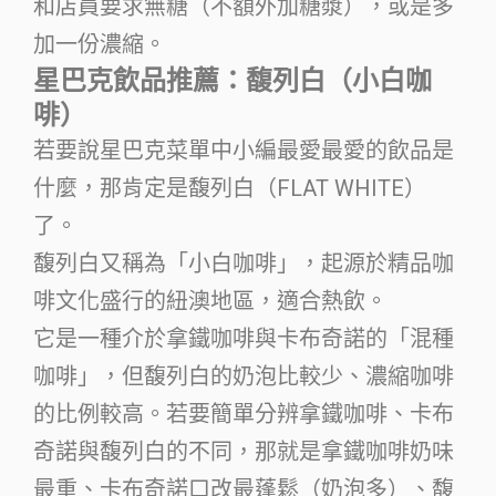
和店員要求無糖（不額外加糖漿），或是多
加一份濃縮。
星巴克飲品推薦：馥列白（小白咖
啡）
若要說星巴克菜單中小編最愛最愛的飲品是
什麼，那肯定是馥列白（FLAT WHITE）
了。
馥列白又稱為「小白咖啡」，起源於精品咖
啡文化盛行的紐澳地區，適合熱飲。
它是一種介於拿鐵咖啡與卡布奇諾的「混種
咖啡」，但馥列白的奶泡比較少、濃縮咖啡
的比例較高。若要簡單分辨拿鐵咖啡、卡布
奇諾與馥列白的不同，那就是拿鐵咖啡奶味
最重、卡布奇諾口改最蓬鬆（奶泡多）、馥