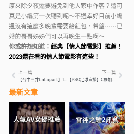
原來除夕夜還要避免到他人家中作客？這可
真是小編第一次聽到呢～不過幸好目前小編
還沒有這麼多晚輩需要給紅包，希望⋯⋯已
婚的哥哥姊姊們可以再晚生一點啊～
你或許想知道：
經典【情人節電影】推薦！
2023還在看的情人節電影有這些！
上一篇
下一篇
【台中三井LaLaport】10大必逛推薦
【PSG足球直播】C羅加入沙聯對決PSG友誼賽!再和梅西老友對戰
最新文章