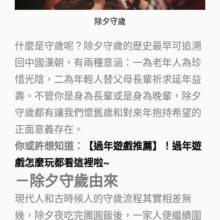
除夕守歲
什麼是守歲呢？除夕守歲的歷史最早可追溯
回中國漢朝，有兩種意涵：一為老年人為珍
惜光陰，二為年輕人替父母長輩祈求延年益
壽。不管你是身為長輩或是身為晚輩，除夕
守歲都有讓我們懷舊歲和對來年抱持希望的
正面意義存在。
你或許想知道：
【過年遊戲推薦】！過年遊
戲怎麼玩都看這裡啦~
－除夕守歲由來
現代人和古時候人的守歲流程其實相差無
幾，除夕夜吃完團圓飯後，一家人便繼續圍