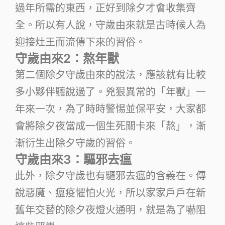
過年所需的東西，正好到除夕才會收集齊
全。所以有人說，守歲由來就是古時候人為
迎接灶王而流傳下來的習俗。
守歲由來2：熬年獸
第二個除夕守歲由來的說法，應該就有比較
多小夥伴聽說過了。兇狠異常的「年獸」一
年來一次，為了時時警惕並保平安，大家都
會將除夕夜當成一個生死關卡來「熬」，漸
漸衍生出除夕守歲的習俗。
守歲由來3：驅邪去瘟
此外，除夕守歲也有驅邪去瘟的含義在。傳
說惡魔、瘟疫懼怕火光，所以家家戶戶在新
舊年交替的除夕夜燈火通明，就是為了嚇阻