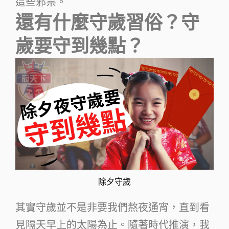
這些邪祟。
還有什麼守歲習俗？守
歲要守到幾點？
除夕守歲
其實守歲並不是非要我們熬夜通宵，直到看
見隔天早上的太陽為止。隨著時代推演，我