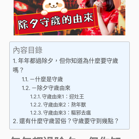
內容目錄
年年都過除夕，但你知道為什麼要守歲
嗎？
－什麼是守歲
－除夕守歲由來
守歲由來1：迎灶王
守歲由來2：熬年獸
守歲由來3：驅邪去瘟
還有什麼守歲習俗？守歲要守到幾點？