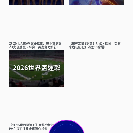
2026【人氣AV女優推薦】撞不壞的女
【雷神之錘2訊號】打法、選台一次看!
人!女優臉蛋、酥胸、美腿實力排行!
來這玩紅利加碼送3C家電!
【2026世界盃運彩】完整分析技巧懶人
包!在這下注獎金超過你想像!