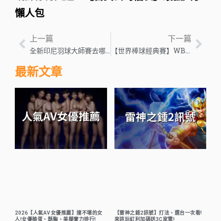
懶人包
上一篇
下一篇
全新印尼羽球大師賽去哪看？快來【印羽賽轉播】免費看還送彩金！
【世界棒球經典賽】WBC名單出爐！WBC中華隊有誰你知道嗎？
最新文章
2026【人氣AV女優推薦】撞不壞的女
【雷神之錘2訊號】打法、選台一次看!
人!女優臉蛋、酥胸、美腿實力排行!
來這玩紅利加碼送3C家電!