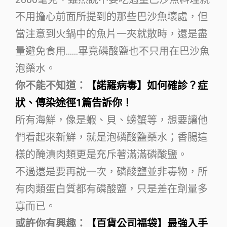
不用擔心前面所提到的那些巴沙魚壞處，但
當注意到火鍋中的魚片一夾就散時，還是盡
量避免食用……畢竟磷酸鹽也不只用在巴沙魚
泡藥水。
你不能不知道：
【諾羅病毒】如何確診？症
狀、傳染途徑1篇告訴你！
所有海鮮，像是蝦、貝、螃蟹等，想要讓他
們看起來新鮮，就是泡磷酸鹽藥水；香腸這
樣的醃漬肉類更是充斥著滿滿磷酸鹽。
不過還是要再說一次，磷酸鹽並非毒物，所
有肉類蛋白質都有磷酸鹽，只是差在劑量多
寡而已。
或許你有興趣：
【百貨公司福袋】最強入手