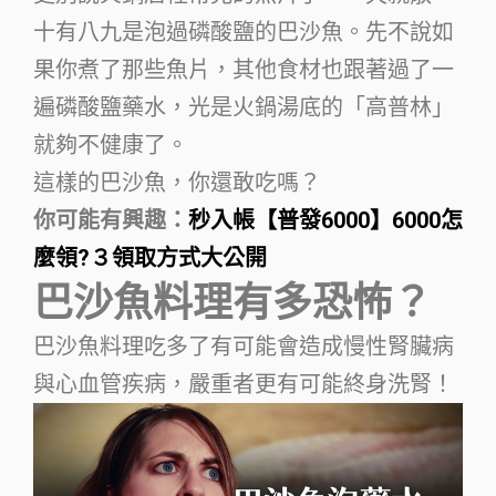
十有八九是泡過磷酸鹽的巴沙魚。先不說如
果你煮了那些魚片，其他食材也跟著過了一
遍磷酸鹽藥水，光是火鍋湯底的「高普林」
就夠不健康了。
這樣的巴沙魚，你還敢吃嗎？
你可能有興趣：
秒入帳【普發6000】6000怎
麼領?３領取方式大公開
巴沙魚料理有多恐怖？
巴沙魚料理吃多了有可能會造成慢性腎臟病
與心血管疾病，嚴重者更有可能終身洗腎！