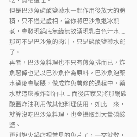
吃，賣相還佳。
但是巴沙魚磷酸鹽藥水一起作用後放大的體
積，只不過是虛相，當你將巴沙魚退冰煎
煮，會發現鍋底無緣無故湧現乳白色汁水……
那可不是巴沙魚的肉汁，只是磷酸鹽藥水罷
了。
再者，巴沙魚料理也不只有煎魚排而已，炸
魚薯條也是以巴沙魚作為原料。巴沙魚泡藥
水過後會膨脹，做成炸魚薯條的過程中，藥
水就這麼被炸到油中……而後店家又將那鍋碳
酸鹽炸油利用做其他料理使用，如此一來，
就算沒吃巴沙魚料理，也會攝取到大量磷酸
鹽。
更別說火鍋店裡常見的魚片了，一夾就散，