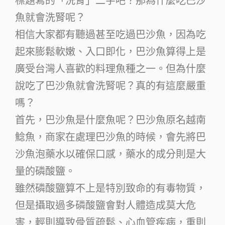
標題寫的「洗腎」二字吧？那為什麼吃巴沙
魚就會洗腎呢？
相信大家都有聽過甚至吃過巴沙魚，因為吃
起來膨鬆軟嫩、入口即化，巴沙魚算得上是
廣受台灣人喜歡的料理魚種之一。但為什麼
說吃了巴沙魚就會洗腎呢？真的有這麼嚴重
嗎？
首先，巴沙魚是什麼魚呢？巴沙魚原名越南
鯰魚，商家在處理巴沙魚的時候，會先將巴
沙魚泡藥水以確保口感，藥水的成分則是大
量的磷酸鹽。
雖然磷酸鹽算不上是特別致命的有毒物質，
但是攝取過多磷酸鹽會對人體造成莫大危
害，輕則導致骨質疏鬆、心血管疾病，重則