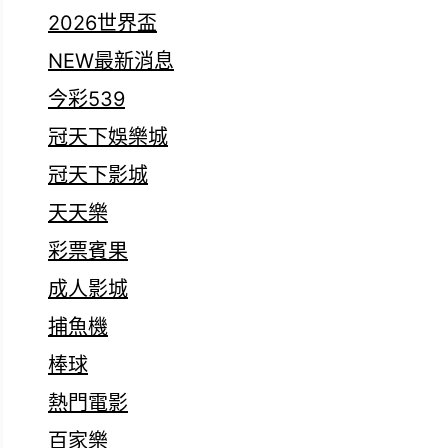
2026世界盃
NEW最新消息
今彩539
冠天下娛樂城
冠天下影城
天天樂
彩票賓果
成人影城
捕魚機
棒球
熱門電影
百家樂