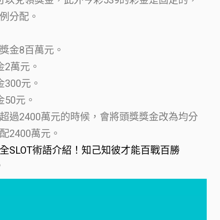
可以兌領獎金，此外今彩539的彩金是固定的，
例分配。
獎金8百萬元。
金2萬元。
300元。
50元。
超過2400萬元的時候，會將頭獎獎金改為均分
2400萬元。
全SLOT術語介紹！知己知彼才能百戰百勝
？