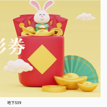
地下539