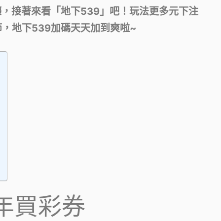
癮，接著來看「地下539」吧！玩法更多元下注
，地下539加碼天天加到爽啦~
過年買彩券