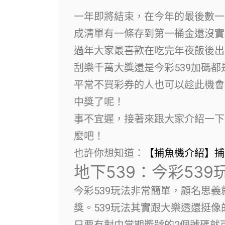
一年即將結束，在今年的最後數一
成清單有一條存到第一桶金還沒實
過年大家最喜歡在吃完年夜飯後出
刮樂千萬大獎還是今彩539加碼都
平常不買彩券的人也可以趁此機會
中獎了呢！
事不宜遲，接著來跟大家介紹一下今
麼吧！
也許你想知道：
【捕魚機介紹】捕
地下539：今彩539
今彩539玩法非常簡單，顧名思義
獎。539玩法其實跟大樂透還挺像