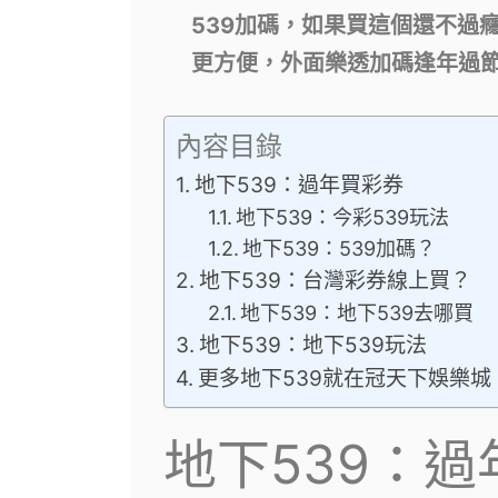
539加碼，如果買這個還不過
更方便，外面樂透加碼逢年過節
內容目錄
地下539：過年買彩券
地下539：今彩539玩法
地下539：539加碼？
地下539：台灣彩券線上買？
地下539：地下539去哪買
地下539：地下539玩法
更多地下539就在冠天下娛樂城
地下539：