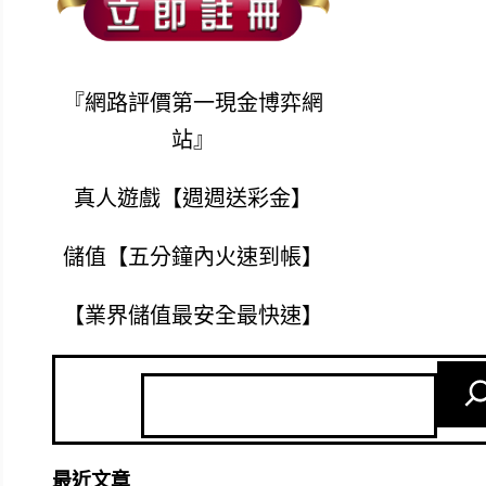
『網路評價第一現金博弈網
站』
真人遊戲【週週送彩金】
儲值【五分鐘內火速到帳】
【業界儲值最安全最快速】
最近文章