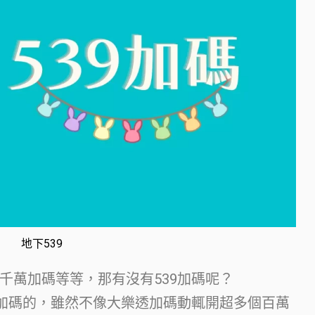
地下539
千萬加碼等等，那有沒有539加碼呢？
9加碼的，雖然不像大樂透加碼動輒開超多個百萬