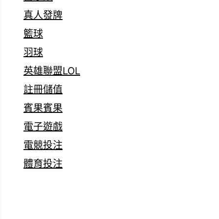
真人發牌
籃球
羽球
英雄聯盟LOL
註冊儲值
賓果賓果
電子遊戲
電競投注
體育投注