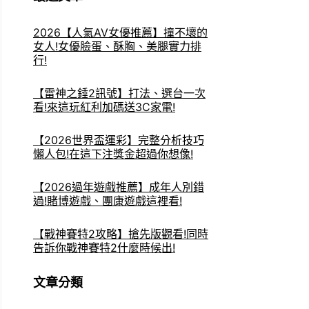
2026【人氣AV女優推薦】撞不壞的
女人!女優臉蛋、酥胸、美腿實力排
行!
【雷神之錘2訊號】打法、選台一次
看!來這玩紅利加碼送3C家電!
【2026世界盃運彩】完整分析技巧
懶人包!在這下注獎金超過你想像!
【2026過年遊戲推薦】成年人別錯
過!賭博遊戲、團康遊戲這裡看!
【戰神賽特2攻略】搶先版觀看!同時
告訴你戰神賽特2什麼時候出!
文章分類