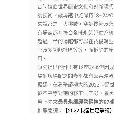
合阿拉伯世界歷史文化和創新現代
調技術，讓場館中能保持18~24
來說都是一大挑戰，空調技術及永
有場館都有符合全球永續評估系統（Global 
超過一半的場館都可以在賽後轉型
心及多功能社區等等，而拆除的座
用。
原先提出的計畫有12座球場但因
場館與場館之間幾乎都有公共運輸
擴建，在看爭議極大的2022卡
被不平等對待的移工們辛勞，願因
馬上先來
最具永續經營精神的974
推薦閱讀：
【2022卡達世足爭議