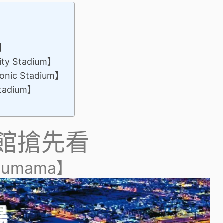
a】
y Stadium】
nic Stadium】
tadium】
館搶先看
Thumama】