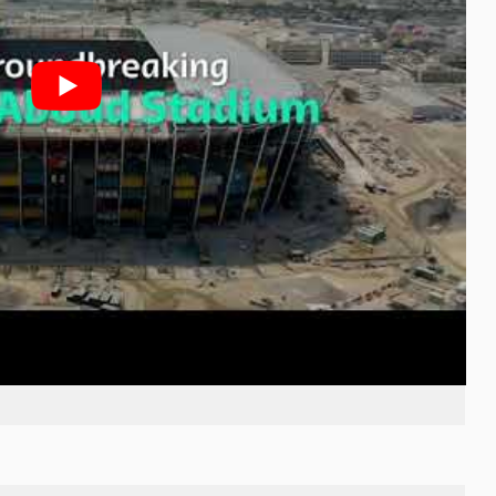
體育場
Education City Stadium】
還獲得全球可
納40000人，是專門為四強決賽所興建的場館。
，因此命名為＂教育城＂且距離杜哈市中心僅只
達此場館，裡面還有設置高爾夫球場和購物中
界盃賽後也會會將20000個座位捐贈給開發中的
在白天照射到陽光時會產生不同顏色的變化，所
起時是不是也挺美的呢？