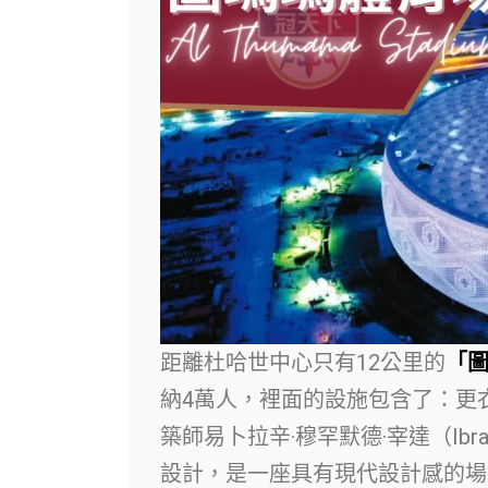
距離杜哈世中心只有12公里的
「圖
納4萬人，裡面的設施包含了：更
築師易卜拉辛·穆罕默德·宰達（Ibra
設計，是一座具有現代設計感的場