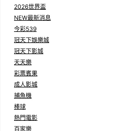
2026世界盃
NEW最新消息
今彩539
冠天下娛樂城
冠天下影城
天天樂
彩票賓果
成人影城
捕魚機
棒球
熱門電影
百家樂