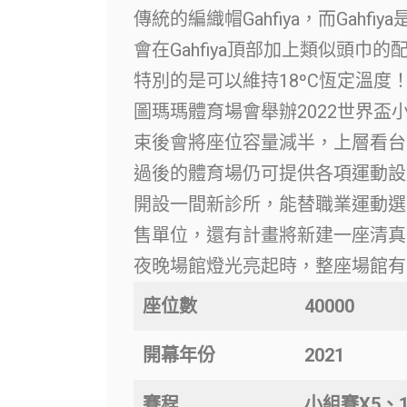
傳統的編織帽Gahfiya，而Gah
會在Gahfiya頂部加上類似頭巾
特別的是可以維持18ºC恆定溫度
圖瑪瑪體育場會舉辦2022世界
束後會將座位容量減半，上層看台
過後的體育場仍可提供各項運動設施
開設一間新診所，能替職業運動選
售單位，還有計畫將新建一座清真
夜晚場館燈光亮起時，整座場館有
座位數
40000
開幕年份
2021
賽程
小組賽X5、1