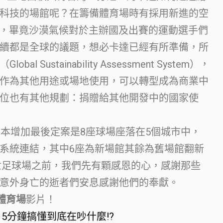
科技的場館呢？在籌備體育場時有採用新進的空
ºC，畢竟沙漠氣候對於主辦國及出賽的運動選手們
續都是全球的議題，想必卡達已經有所準備，所
Sustainability Assessment System），
作為其他用途或場地使用，可以轉型成為商業中
位也有其他規劃：捐贈給其他開發中的國家使
成本增加最後定案是8座球場座落在5個城市中，
系統連結，其中6座為新場館其餘為舊場館翻新
達世足球場之前，我們先有顆感恩的心，感謝那些
意外身亡的逝者們安息感謝他們的奉獻。
體育場
影片！
】5分鐘搞懂到底在吵什麼!?