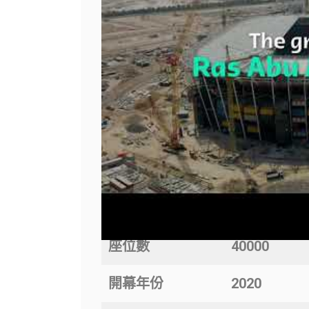
有著【沙漠鑽石】美名的【教育城
持續發展評估系統五星好評！可容
座落於靠近多哈頂尖學校的校區內
有7公里而已，球迷們可以輕鬆抵
心！果然是在精華區的球場呀！世
國家作為使用。
建築靈感來自鑽石，幾何立面設計
以有沙漠鑽石的美名，夜晚燈光亮
座位數
40000
開幕年份
2020