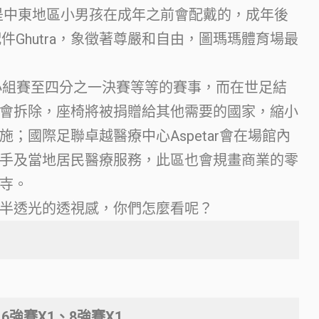
fiya是中東地區小男孩在成年之前會配戴的，成年後
的配件Ghutra，象徵著尊嚴和自由，圖瑪瑪體育場最
！
盃小組賽至四分之一決賽等等的賽事，而在世足結
會拆除，座椅將被捐贈給其他需要的國家，縮小
；國際足聯卓越醫療中心Aspetar會在場館內
手及當地居民醫療服務，此區也會規畫商業的零
寺。
半透光的透視感，你們怎麼看呢？
6強賽X1、8強賽X1