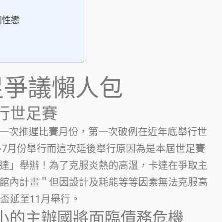
同性戀
！
足爭議懶人包
舉行世足賽
一次推遲比賽月份，第一次破例在近年底舉行世
~7月份舉行而這次延後舉行原因為是本屆世足賽
達」舉辦！為了克服炎熱的高溫，卡達在爭取主
館內計畫＂但因設計及耗能等等因素無法克服高
界盃延至11月舉行。
小的主辦國將面臨債務危機