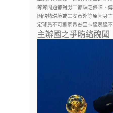
等等問題都對勞工都缺乏保障，傳
因酷熱環境或工安意外等原因身亡
定球員不可攜家帶眷至卡達表達不
主辦國之爭賄絡醜聞