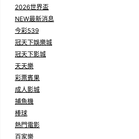
2026世界盃
NEW最新消息
今彩539
冠天下娛樂城
冠天下影城
天天樂
彩票賓果
成人影城
捕魚機
棒球
熱門電影
百家樂