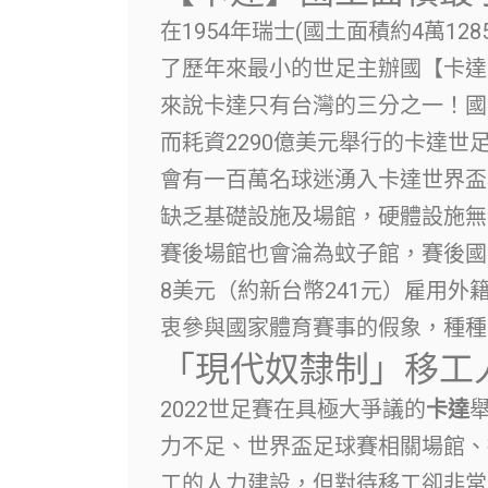
在1954年瑞士(國土面積約4萬12
了歷年來最小的世足主辦國【卡達
來說卡達只有台灣的三分之一！國
而耗資2290億美元舉行的卡達
會有一百萬名球迷湧入卡達世界盃
缺乏基礎設施及場館，硬體設施無
賽後場館也會淪為蚊子館，賽後國
8美元（約新台幣241元）雇用
衷參與國家體育賽事的假象，種種
「現代奴隸制」移工
2022世足賽在具極大爭議的
卡達
力不足、世界盃足球賽相關場館、
工的人力建設，但對待移工卻非常