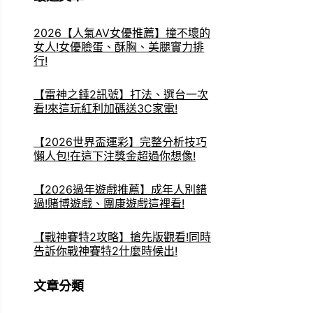
2026【人氣AV女優推薦】撞不壞的
女人!女優臉蛋、酥胸、美腿實力排
行!
【雷神之錘2訊號】打法、選台一次
看!來這玩紅利加碼送3C家電!
【2026世界盃運彩】完整分析技巧
懶人包!在這下注獎金超過你想像!
【2026過年遊戲推薦】成年人別錯
過!賭博遊戲、團康遊戲這裡看!
【戰神賽特2攻略】搶先版觀看!同時
告訴你戰神賽特2什麼時候出!
文章分類