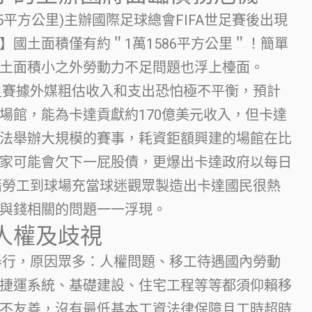
85平方公里)主辦國際足球總會FIFA世足賽後出現
】國土面積僅有約＂1萬1586平方公里＂！簡單
土面積小之外勞動力不足問題也浮上檯面。
世足賽據外媒粗估收入和支出恐怕極不平衡，預計
場館，能為卡達貢獻約170億美元收入，但卡達
法舉辦大規模的賽事，耗資鉅額興建的場館在比
家可能會欠下一屁股債，更爆出卡達政府以每日
外籍勞工到球場充當球迷觀眾製造出卡達國民很熱
與錢相關的問題一一浮現。
人權及歧視
舉行，原因眾多：人權問題、移工待遇國內勞動
捷運系統、基礎建設、住宅工程等等都須仰賴移
不友善，沒有最低基本工資法律保障且工時超時