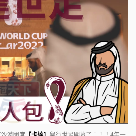
東沙漠國度
【卡達
】
舉行世足開幕了！！！4年一