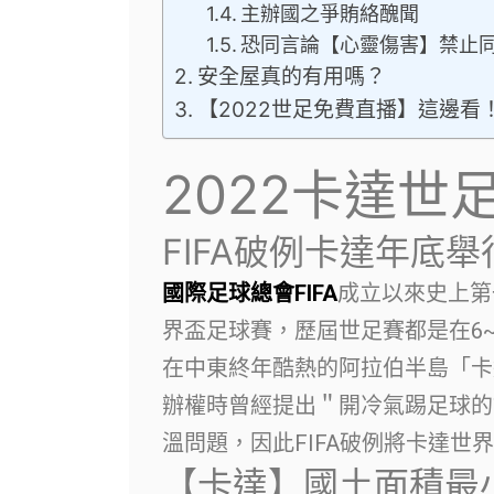
主辦國之爭賄絡醜聞
恐同言論【心靈傷害】禁止
安全屋真的有用嗎？
【2022世足免費直播】這邊看
2022卡達世
FIFA破例卡達年底
國際足球總會FIFA
成立以來史上第
界盃足球賽，歷屆世足賽都是在6
在中東終年酷熱的阿拉伯半島「卡
辦權時曾經提出＂開冷氣踢足球的
溫問題，因此FIFA破例將卡達世
【卡達】國土面積最