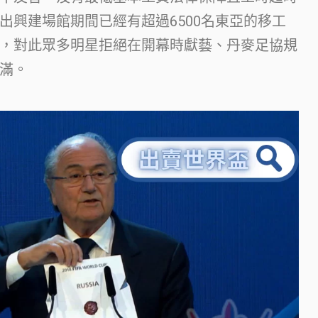
出興建場館期間已經有超過6500名東亞的移工
，對此眾多明星拒絕在開幕時獻藝、丹麥足協規
滿。