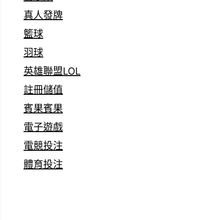
真人發牌
籃球
羽球
英雄聯盟LOL
註冊儲值
賓果賓果
電子遊戲
電競投注
體育投注