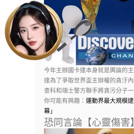
今年主辦國卡達本身就是輿論的主角之
達為了爭取世界盃主辦權的貪汙內
查科和瑞士警方聯手將貪污分子一
你可能有興趣：
運動界最大規模逮捕
幕」
恐同言論【心靈傷害