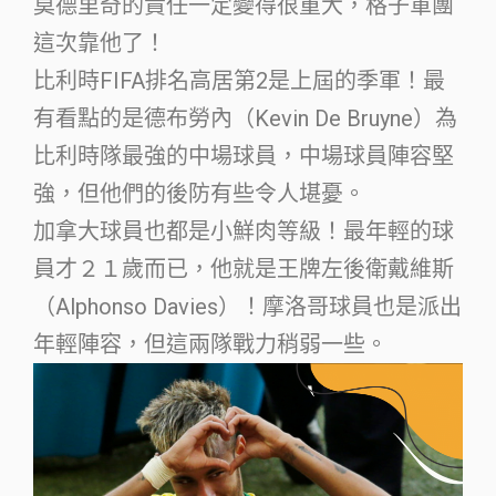
莫德里奇的責任一定變得很重大，格子軍團
這次靠他了！
比利時FIFA排名高居第2是上屆的季軍！最
有看點的是德布勞內（Kevin De Bruyne）為
比利時隊最強的中場球員，中場球員陣容堅
強，但他們的後防有些令人堪憂。
加拿大球員也都是小鮮肉等級！最年輕的球
員才２１歲而已，他就是王牌左後衛戴維斯
（Alphonso Davies）！摩洛哥球員也是派出
年輕陣容，但這兩隊戰力稍弱一些。