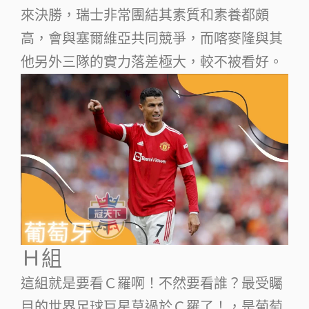
來決勝，瑞士非常團結其素質和素養都頗
高，會與塞爾維亞共同競爭，而喀麥隆與其
他另外三隊的實力落差極大，較不被看好。
Ｈ組
這組就是要看Ｃ羅啊！不然要看誰？最受矚
目的世界足球巨星莫過於Ｃ羅了！，是葡萄