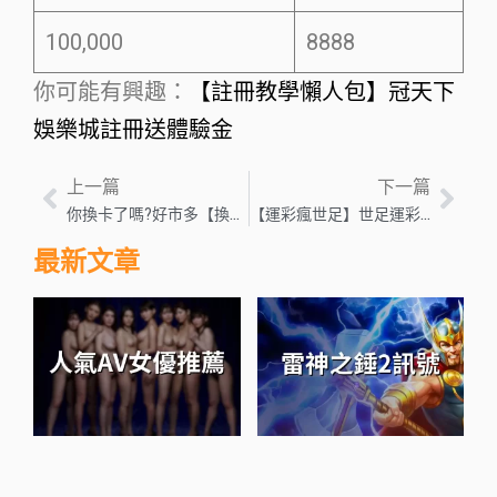
100,000
8888
你可能有興趣：
【註冊教學懶人包】冠天下
娛樂城註冊送體驗金
上一篇
下一篇
你換卡了嗎?好市多【換卡省1800】【不換２分鐘搞定】懶人包
【運彩瘋世足】世足運彩必勝買法!年終靠你了!
最新文章