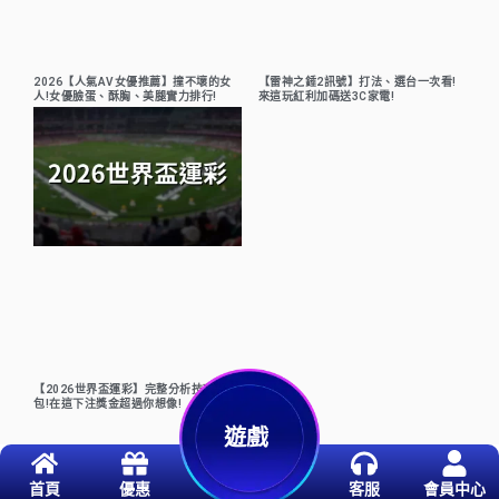
2026【人氣AV女優推薦】撞不壞的女
【雷神之錘2訊號】打法、選台一次看!
人!女優臉蛋、酥胸、美腿實力排行!
來這玩紅利加碼送3C家電!
【2026世界盃運彩】完整分析技巧懶人
包!在這下注獎金超過你想像!
遊戲
首頁
優惠
客服
會員中心