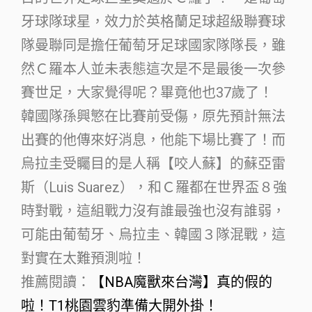
牙球隊球星，效力於英格蘭足球超級聯賽球
隊曼聯同是擔任葡萄牙足球國家隊隊長，雖
然Ｃ羅本人並未表態這次是不是最後一次參
賽世足，大家覺得呢？畢竟他也37歲了！
韓國隊孫興慜在比賽前受傷，原先預計無法
出賽的他傳來好消息，他能下場比賽了！而
烏拉圭受矚目的是人稱【咬人蘇】的蘇亞雷
斯（Luis Suarez），和Ｃ羅都在世界盃８強
時對戰，這組戰力沒有誰最強也沒有誰弱，
可能由葡萄牙、烏拉圭、韓國３隊混戰，這
對實在太難預測啦！
推薦閱讀：
【NBA魔獸來台灣】真的假的
啦！T1桃園雲豹準備大開外掛！