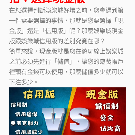
在您選擇判斷娛樂城好壞之前，您會遇到第
一件需要選擇的事情，那就是您要選擇「現
金版」還是「信用版」呢？那麼娛樂城現金
版跟娛樂城信用版的差別究竟在哪？
簡單來說，現金版就是您在遊玩線上娛樂城
之前必須先進行「儲值」，讓您的遊戲帳戶
裡頭有金錢可以使用，那麼儲值多少就可以
下注多少。