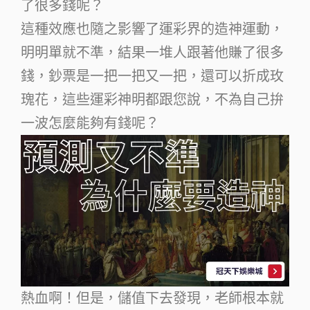
了很多錢呢？
這種效應也隨之影響了運彩界的造神運動，
明明單就不準，結果一堆人跟著他賺了很多
錢，鈔票是一把一把又一把，還可以折成玫
瑰花，這些運彩神明都跟您說，不為自己拚
一波怎麼能夠有錢呢？
熱血啊！但是，儲值下去發現，老師根本就