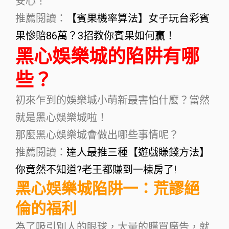
安心！
推薦閱讀：
【賓果機率算法】女子玩台彩賓
果慘賠86萬？3招教你賓果如何贏！
黑心娛樂城的陷阱有哪
些？
初來乍到的娛樂城小萌新最害怕什麼？當然
就是黑心娛樂城啦！
那麼黑心娛樂城會做出哪些事情呢？
推薦閱讀：
達人最推三種【遊戲賺錢方法】
你竟然不知道?老王都賺到一棟房了!
黑心娛樂城陷阱一：荒謬絕
倫的福利
為了吸引別人的眼球，大量的購買廣告，就