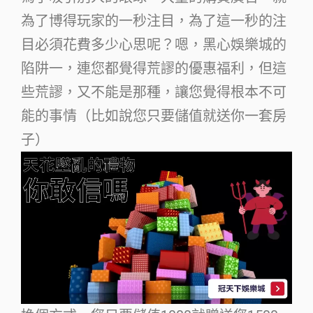
為了博得玩家的一秒注目，為了這一秒的注
目必須花費多少心思呢？嗯，黑心娛樂城的
陷阱一，連您都覺得荒謬的優惠福利，但這
些荒謬，又不能是那種，讓您覺得根本不可
能的事情（比如說您只要儲值就送你一套房
子）