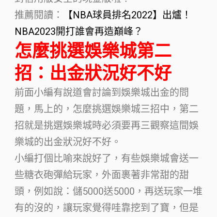
推薦閱讀：
【NBA球員排名2022】出爐！
NBA2023開打誰會再造巔峰？
怎麼挑選娛樂城第二
招：出金狀況好不好
前面小編有說道會討論到娛樂城出金的問
題，馬上的，怎麼挑選娛樂城三招中，第二
招就是挑選娛樂城時必須要再三觀察這間娛
樂城的出金狀況好不好。
小編打個比喻來說好了，有些娛樂城會送一
些糖衣砲彈給玩家，外面裹著非常甜的甜
頭，例如說：儲5000送5000，再送玩家一堆
有的沒的，讓玩家覺得哇靠挖到了寶，但是