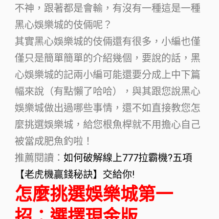
不神，跟著都是會輸，有沒有一種這是一種
黑心娛樂城的伎倆呢？
其實黑心娛樂城的伎倆還有很多，小編也僅
僅只是簡單簡單的介紹幾個，要說的話，黑
心娛樂城的記兩小編可能還要分成上中下篇
幅來說（有點懶了哈哈），與其跟您說黑心
娛樂城做出過哪些事情，還不如直接教您怎
麼挑選娛樂城，給您根魚桿就不用擔心自己
被當成肥魚釣啦！
推薦閱讀：
如何破解線上777拉霸機?五項
【老虎機贏錢秘訣】交給你!
怎麼挑選娛樂城第一
招：選擇現金版