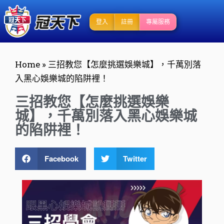
登入
註冊
專屬服務
Home
»
三招教您【怎麼挑選娛樂城】，千萬別落
入黑心娛樂城的陷阱裡！
三招教您【怎麼挑選娛樂
城】，千萬別落入黑心娛樂城
的陷阱裡！
Facebook
Twitter