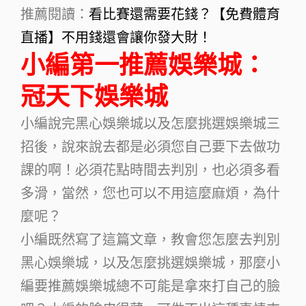
推薦閱讀：
看比賽還需要花錢？【免費體育
直播】不用錢還會讓你發大財！
小編第一推薦娛樂城：
冠天下娛樂城
小編說完黑心娛樂城以及怎麼挑選娛樂城三
招後，說來說去都是必須您自己要下去做功
課的啊！必須花點時間去判別，也必須多看
多滑，當然，您也可以不用這麼麻煩，為什
麼呢？
小編既然寫了這篇文章，教會您怎麼去判別
黑心娛樂城，以及怎麼挑選娛樂城，那麼小
編要推薦娛樂城總不可能是拿來打自己的臉