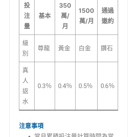
投
350
1500
通過
注
基本
萬/
萬/月
邀約
量
月
級
尊龍
黃金
白金
鑽石
別
真
人
0.3％
0.4％
0.5％
0.6％
返
水
注意事項
當月累積投注量計算時間為當